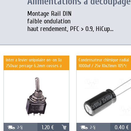
Alimentations à découpage 
Montage Rail DIN
faible ondulation
haut rendement, PFC > 0.9, HiCup...
Inter a levier unipolaire on-on 3a
Condensateur chimique radial
250vac percage 6.2mm cosses a
1000uf / 25v 10x21mm 105°c
souder
1.20 €
0.40 €
2-5j
2-5j