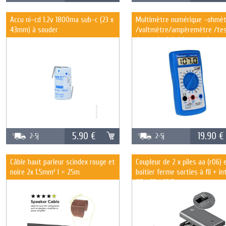
Accu ni-cd 1.2v 1800ma sub-c (23 x
Multimètre numérique -ohmèt
43mm) à souder
/voltmètre/ampèremètre /tes
de continuité /thermomètre a
sonde k - cat3 300 v -
5.90 €
19.90 €
2-5j
2-5j
Câble haut parleur scindex rouge et
Coupleur de 2 x piles aa (r06) 
noire 2x 1.5mm² l = 25m
boitier ferme sorties à fil + in
68 x 33 x 18.5mm