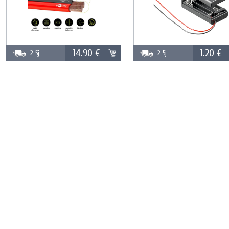
14.90 €
1.20 €
2-5j
2-5j