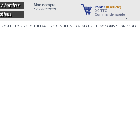
 / horaires
Mon compte
Panier
(0 article)
Se connecter...
0
€ TTC
ations
Commande rapide
ISON ET LOISIRS
OUTILLAGE
PC & MULTIMEDIA
SECURITE
SONORISATION
VIDEO