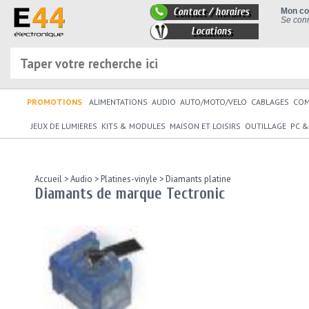
Contact / horaires
Mon c
Se conn
Locations
PROMOTIONS
ALIMENTATIONS
AUDIO
AUTO/MOTO/VELO
CABLAGES
CO
JEUX DE LUMIERES
KITS & MODULES
MAISON ET LOISIRS
OUTILLAGE
PC &
Accueil
>
Audio
>
Platines-vinyle
>
Diamants platine
Diamants de marque Tectronic