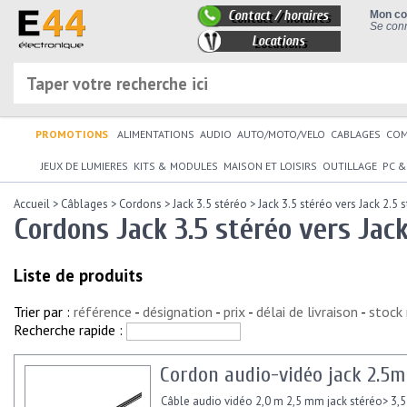
Contact / horaires
Mon c
Se conn
Locations
PROMOTIONS
ALIMENTATIONS
AUDIO
AUTO/MOTO/VELO
CABLAGES
CO
JEUX DE LUMIERES
KITS & MODULES
MAISON ET LOISIRS
OUTILLAGE
PC &
Accueil
>
Câblages
>
Cordons
>
Jack 3.5 stéréo
>
Jack 3.5 stéréo vers Jack 2.5 
Cordons Jack 3.5 stéréo vers Jack
Liste de produits
Trier par :
référence
-
désignation
-
prix
-
délai de livraison
-
stock
Recherche rapide :
Cordon audio-vidéo jack 2.5
Câble audio vidéo 2,0 m 2,5 mm jack stéréo> 3,