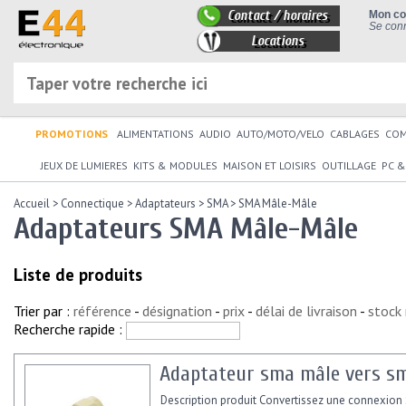
Contact / horaires
Mon c
Se conn
Locations
PROMOTIONS
ALIMENTATIONS
AUDIO
AUTO/MOTO/VELO
CABLAGES
CO
JEUX DE LUMIERES
KITS & MODULES
MAISON ET LOISIRS
OUTILLAGE
PC &
Accueil
>
Connectique
>
Adaptateurs
>
SMA
>
SMA Mâle-Mâle
Adaptateurs SMA Mâle-Mâle
Liste de produits
Trier par :
référence
-
désignation
-
prix
-
délai de livraison
-
stock
Recherche rapide :
Adaptateur sma mâle vers s
Description produit Convertissez une connexio