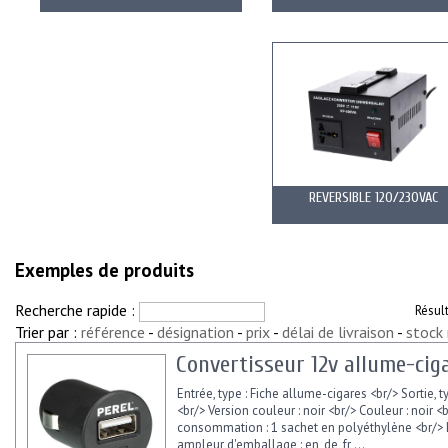
REVERSIBLE 120/230VAC
Exemples de produits
Recherche rapide :
Résul
Trier par :
référence
-
désignation
-
prix
-
délai de livraison
-
stock
Convertisseur 12v allume-ciga
Entrée, type : Fiche allume-cigares <br/> Sortie, t
<br/> Version couleur : noir <br/> Couleur : noir <
consommation : 1 sachet en polyéthylène <br/>
ampleur d'emballage : en, de, fr,...