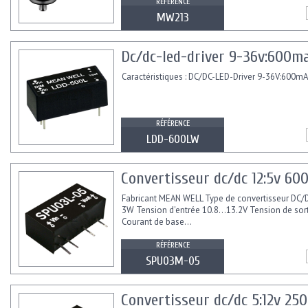
sur l'allume-cigare....
RÉFÉRENCE
MW213
Dc/dc-led-driver 9-36v:600m
Caractéristiques : DC/DC-LED-Driver 9-36V:600mA
RÉFÉRENCE
LDD-600LW
Convertisseur dc/dc 12:5v 6
Fabricant MEAN WELL Type de convertisseur DC/
3W Tension d'entrée 10.8...13.2V Tension de sor
Courant de base...
RÉFÉRENCE
SPU03M-05
Convertisseur dc/dc 5:12v 25