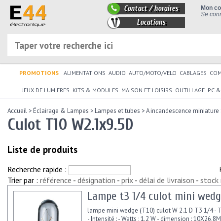
Contact / horaires
Mon c
Se conn
Locations
PROMOTIONS
ALIMENTATIONS
AUDIO
AUTO/MOTO/VELO
CABLAGES
CO
JEUX DE LUMIERES
KITS & MODULES
MAISON ET LOISIRS
OUTILLAGE
PC &
Accueil
>
Éclairage & Lampes
>
Lampes et tubes
>
A incandescence miniature
Culot T10 W2.1x9.5D
Liste de produits
Recherche rapide :
Trier par :
référence
-
désignation
-
prix
-
délai de livraison
-
stock
Lampe t3 1/4 culot mini wedge
lampe mini wedge (T10) culot W 2.1 D T3 1/4 - T
- Intensité : - Watts : 1.2 W - dimension : 10X26.8