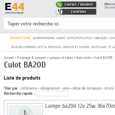
Contact / horaires
Mon c
Se conn
Locations
PROMOTIONS
ALIMENTATIONS
AUDIO
AUTO/MOTO/VELO
CABLAGES
CO
JEUX DE LUMIERES
KITS & MODULES
MAISON ET LOISIRS
OUTILLAGE
PC &
Accueil
>
Éclairage & Lampes
>
Lampes et tubes
>
Auto moto
>
Culot BA20D
Culot BA20D
Liste de produits
Trier par :
référence
-
désignation
-
prix
-
délai de livraison
-
stock
Recherche rapide :
Lampe ba20d 12v 25w 36x70mm