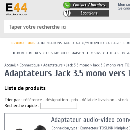
Contact / horaires
Mon c
Se conn
Locations
PROMOTIONS
ALIMENTATIONS
AUDIO
AUTO/MOTO/VELO
CABLAGES
CO
JEUX DE LUMIERES
KITS & MODULES
MAISON ET LOISIRS
OUTILLAGE
PC &
Accueil
>
Connectique
>
Adaptateurs
>
Jack 3.5 mono
>
Jack 3.5 mono vers TO
Adaptateurs Jack 3.5 mono vers
Liste de produits
Trier par :
référence
-
désignation
-
prix
-
délai de livraison
-
stock
Recherche rapide :
Adaptateur audio-video conn
Connexion, type : Connecteur TOSLINK Miniplug 