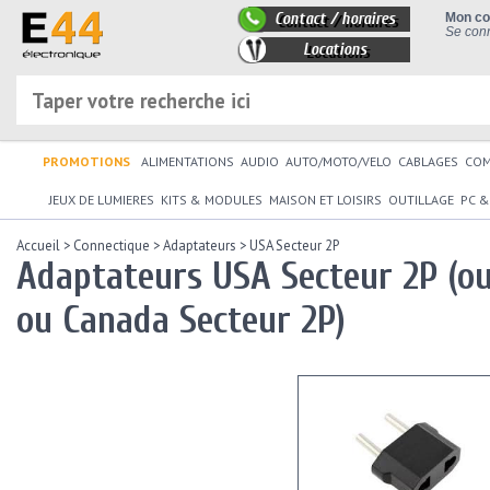
Contact / horaires
Mon c
Se conn
Locations
PROMOTIONS
ALIMENTATIONS
AUDIO
AUTO/MOTO/VELO
CABLAGES
CO
JEUX DE LUMIERES
KITS & MODULES
MAISON ET LOISIRS
OUTILLAGE
PC &
Accueil
>
Connectique
>
Adaptateurs
>
USA Secteur 2P
Adaptateurs USA Secteur 2P (ou
ou Canada Secteur 2P)