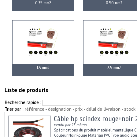
0.35 mm2
0.50 mm2
1.5 mm2
2.5 mm2
Liste de produits
Recherche rapide :
Trier par :
référence
-
désignation
-
prix
-
délai de livraison
-
stock
Câble hp scindex rouge+noir 
vendu par 25 mètres
Spécifications du produit matériel mantellique C
Couleur Noir Rouge Matériau PVC Type audio Sté