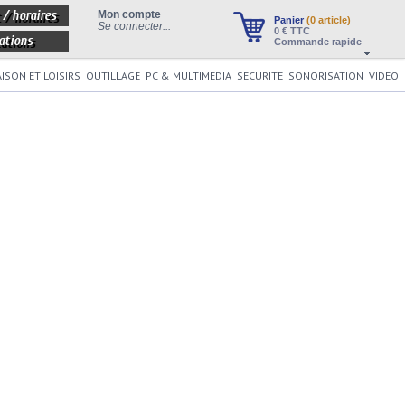
 / horaires
Mon compte
Panier
(0 article)
Se connecter...
0
€ TTC
ations
Commande rapide
ISON ET LOISIRS
OUTILLAGE
PC & MULTIMEDIA
SECURITE
SONORISATION
VIDEO