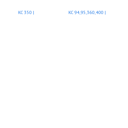
KC 350 |
KC 94,95,360,400 |