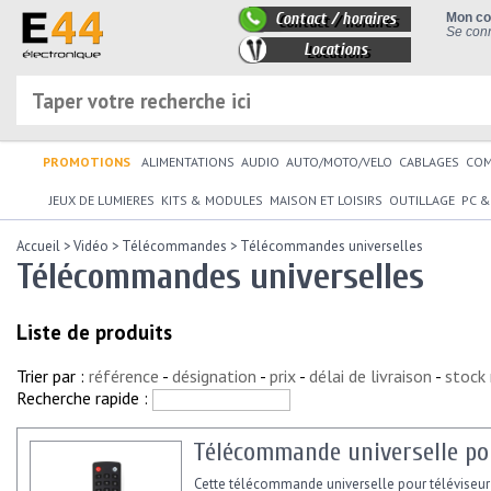
Contact / horaires
Mon c
Se conn
Locations
PROMOTIONS
ALIMENTATIONS
AUDIO
AUTO/MOTO/VELO
CABLAGES
CO
JEUX DE LUMIERES
KITS & MODULES
MAISON ET LOISIRS
OUTILLAGE
PC &
Accueil
>
Vidéo
>
Télécommandes
>
Télécommandes universelles
Télécommandes universelles
Liste de produits
Trier par :
référence
-
désignation
-
prix
-
délai de livraison
-
stock
Recherche rapide :
Télécommande universelle pou
Cette télécommande universelle pour téléviseur