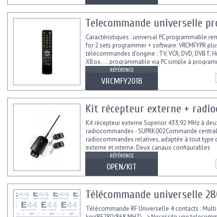
Telecommande universelle pr
Caractéristiques : universal PC programmable re
for 2 sets programmer + software: VRCMFYPR plu
télécommandes d'origine : TV, VCR, DVD, DVBT, Hi-
XBox, ... programmable via PC simple à programm
suffit...
RÉFÉRENCE
VRCMFY201B
Kit récepteur externe + rad
Kit récepteur externe Superior 433,92 MHz à de
radiocommandes - SUPRK002Commande central
radiocommandes relatives, adaptée à tout type d'
externe et interne. Deux canaux configurables
indépendamment,...
RÉFÉRENCE
OPEN/KIT
Télécommande universelle 2
Télécommande RF Universelle 4 contacts : Multi
key(RF280/868 MHZ) -> Necessite une telecom