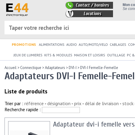
Contact / horaires
Mon c
Se conn
Locations
PROMOTIONS
ALIMENTATIONS
AUDIO
AUTO/MOTO/VELO
CABLAGES
CO
JEUX DE LUMIERES
KITS & MODULES
MAISON ET LOISIRS
OUTILLAGE
PC &
Accueil
>
Connectique
>
Adaptateurs
>
DVI-I
>
DVI-I Femelle-Femelle
Adaptateurs DVI-I Femelle-Femel
Liste de produits
Trier par :
référence
-
désignation
-
prix
-
délai de livraison
-
stock
Recherche rapide :
Adaptateur dvi-i femelle vers