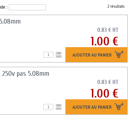
ide :
2 résultats
s 5.08mm
0.83 € HT
1.00 €
+
AJOUTER AU PANIER
-
5a 250v pas 5.08mm
0.83 € HT
1.00 €
+
AJOUTER AU PANIER
-