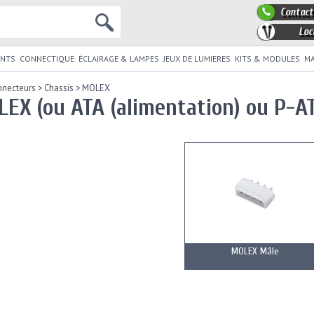
Contact
Loc
NTS
CONNECTIQUE
ÉCLAIRAGE & LAMPES
JEUX DE LUMIERES
KITS & MODULES
MA
nnecteurs
>
Chassis
>
MOLEX
EX (ou ATA (alimentation) ou P-AT
MOLEX Mâle