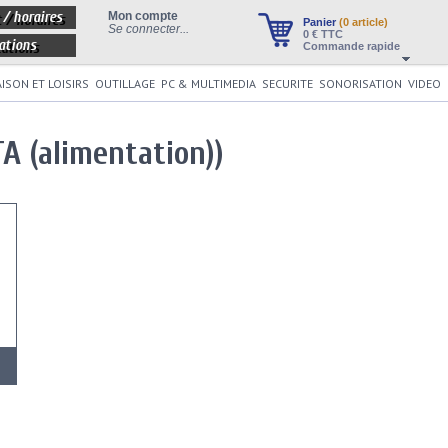
 / horaires
Mon compte
Panier
(0 article)
Se connecter...
0
€ TTC
ations
Commande rapide
ISON ET LOISIRS
OUTILLAGE
PC & MULTIMEDIA
SECURITE
SONORISATION
VIDEO
A (alimentation))