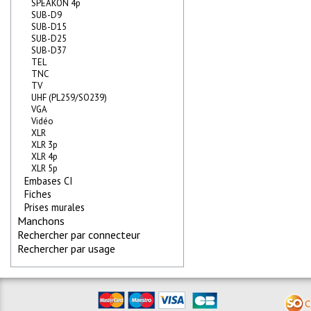
SPEAKON 4p
SUB-D9
SUB-D15
SUB-D25
SUB-D37
TEL
TNC
TV
UHF (PL259/SO239)
VGA
Vidéo
XLR
XLR 3p
XLR 4p
XLR 5p
Embases CI
Fiches
Prises murales
Manchons
Rechercher par connecteur
Rechercher par usage