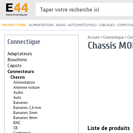
PROMOTIONS
ALIMENTATIONS
AUDIO
AUTO/MOTO/VELO
CABLAGES
COMPOSA
Accueil
>
Connectique
>
Co
Connectique
Chassis MOL
Adaptateurs
Bouchons
Capots
Connecteurs
Chassis
Alimentation
Antenne voiture
Audio
Auto
Bananes
Bananes 2,6 mm
Bananes 2mm
Bananes 4mm
BNC
Liste de produits
CB
Centronics