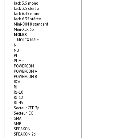
Jack 3.5 mono
Jack 3.5 stéréo
Jack 6.35 mono
Jack 6.35 stéréo
Mini-DIN 8 standard
Mini-XLR 3p
MOLEX
MOLEX Mâle
N
NU
PL
PL Mini
POWERCON
POWERCON A
POWERCON B
RCA
RJ
RJ-10
RJ-12
RJ-45
Secteur CEE 3p
Secteur IEC
SMA
SMB
SPEAKON
SPEAKON 2p