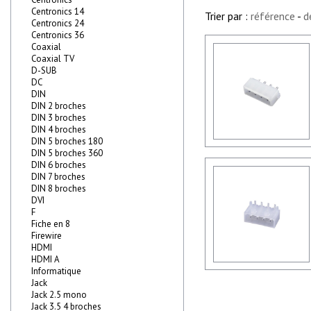
Centronics 14
Trier par :
référence
-
d
Centronics 24
Centronics 36
Coaxial
Coaxial TV
D-SUB
DC
DIN
DIN 2 broches
DIN 3 broches
DIN 4 broches
DIN 5 broches 180
DIN 5 broches 360
DIN 6 broches
DIN 7 broches
DIN 8 broches
DVI
F
Fiche en 8
Firewire
HDMI
HDMI A
Informatique
Jack
Jack 2.5 mono
Jack 3.5 4 broches