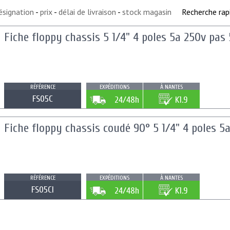
ésignation
-
prix
-
délai de livraison
-
stock magasin
Recherche rap
Fiche floppy chassis 5 1/4" 4 poles 5a 250v pa
RÉFÉRENCE
EXPÉDITIONS
À NANTES
FS05C
24/48h
K1.9
Fiche floppy chassis coudé 90° 5 1/4" 4 poles 
RÉFÉRENCE
EXPÉDITIONS
À NANTES
FS05CI
24/48h
K1.9