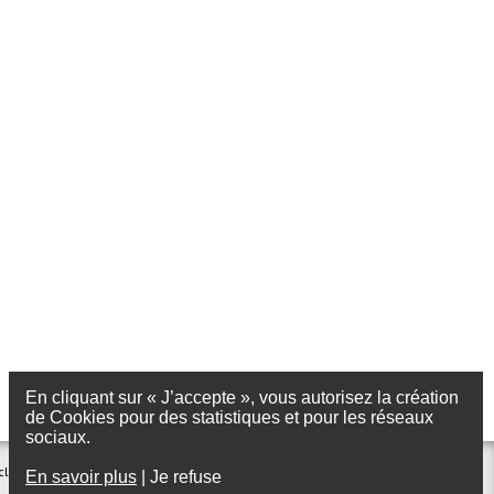
En cliquant sur « J’accepte », vous autorisez la création
de Cookies pour des statistiques et pour les réseaux
sociaux.
clairage
Foire aux questions
En savoir plus
|
Je refuse
Plan du site