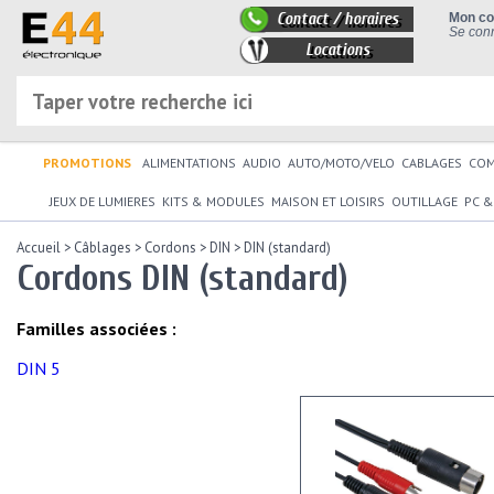
Contact / horaires
Mon c
Se conn
Locations
PROMOTIONS
ALIMENTATIONS
AUDIO
AUTO/MOTO/VELO
CABLAGES
CO
JEUX DE LUMIERES
KITS & MODULES
MAISON ET LOISIRS
OUTILLAGE
PC &
Accueil
>
Câblages
>
Cordons
>
DIN
>
DIN (standard)
Cordons DIN (standard)
Familles associées :
DIN 5