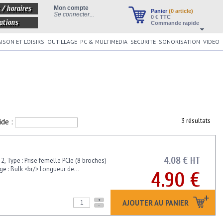
 / horaires
Mon compte
Panier
(0 article)
Se connecter...
0
€ TTC
ations
Commande rapide
ISON ET LOISIRS
OUTILLAGE
PC & MULTIMEDIA
SECURITE
SONORISATION
VIDEO
ide :
3 résultats
4.08 € HT
, Type : Prise femelle PCIe (8 broches)
e : Bulk <br/> Longueur de...
4.90 €
+
AJOUTER AU PANIER
-