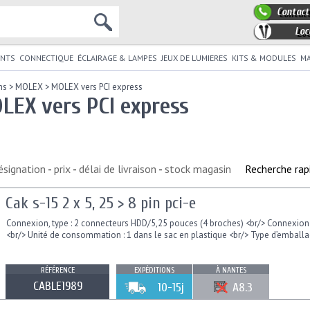
Contact
Loc
NTS
CONNECTIQUE
ÉCLAIRAGE & LAMPES
JEUX DE LUMIERES
KITS & MODULES
MA
ns
>
MOLEX
>
MOLEX vers PCI express
LEX vers PCI express
ésignation
-
prix
-
délai de livraison
-
stock magasin
Recherche rap
Cak s-15 2 x 5, 25 > 8 pin pci-e
Connexion, type : 2 connecteurs HDD/5,25 pouces (4 broches) <br/> Connexion 2
<br/> Unité de consommation : 1 dans le sac en plastique <br/> Type d’emballag
RÉFÉRENCE
EXPÉDITIONS
À NANTES
CABLE1989
10-15j
A8.3