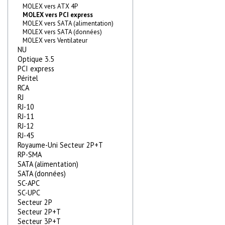
MOLEX vers ATX 4P
MOLEX vers PCI express
MOLEX vers SATA (alimentation)
MOLEX vers SATA (données)
MOLEX vers Ventilateur
NU
Optique 3.5
PCI express
Péritel
RCA
RJ
RJ-10
RJ-11
RJ-12
RJ-45
Royaume-Uni Secteur 2P+T
RP-SMA
SATA (alimentation)
SATA (données)
SC-APC
SC-UPC
Secteur 2P
Secteur 2P+T
Secteur 3P+T