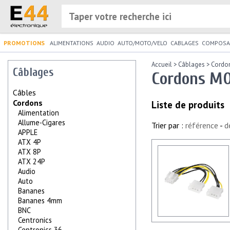
PROMOTIONS
ALIMENTATIONS
AUDIO
AUTO/MOTO/VELO
CABLAGES
COMPOSA
Accueil
>
Câblages
>
Cordo
Câblages
Cordons MO
Câbles
Cordons
Liste de produits
Alimentation
Allume-Cigares
Trier par :
référence
-
d
APPLE
ATX 4P
ATX 8P
ATX 24P
Audio
Auto
Bananes
Bananes 4mm
BNC
Centronics
Centronics 36