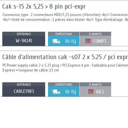
Cak s-15 2x 5,25 > 8 pin pci-expr
Connexion, type : 2 connecteurs HDD/5,25 pouces (4 broches) <br/> Connexion 2
<br/> Unité de consommation : 1 pièces dans blister <br/> Type d’emballage : Ret
RÉFÉRENCE
EXPÉDITIONS
À NANTES
W-94241
10-15j
COMPT.
Câble d'alimentation cak -s07 2 x 5.25 / pci exp
PC Power supply cable 2 x 5.25 plug > PCI Express 6 pin - Sutibable pour l'alim
Express • longueur de câble: 15 cm
RÉFÉRENCE
EXPÉDITIONS
À NANTES
CABLE1983
10-15j
A8.2