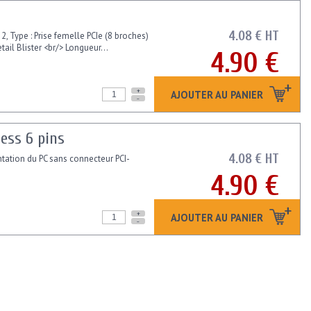
4.08 € HT
, Type : Prise femelle PCIe (8 broches)
ail Blister <br/> Longueur...
4.90 €
+
AJOUTER AU PANIER
-
ress 6 pins
4.08 € HT
entation du PC sans connecteur PCI-
4.90 €
+
AJOUTER AU PANIER
-