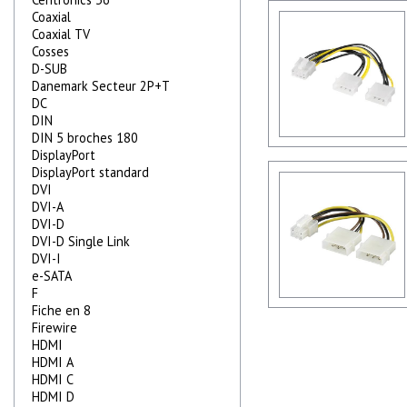
Coaxial
Coaxial TV
Cosses
D-SUB
Danemark Secteur 2P+T
DC
DIN
DIN 5 broches 180
DisplayPort
DisplayPort standard
DVI
DVI-A
DVI-D
DVI-D Single Link
DVI-I
e-SATA
F
Fiche en 8
Firewire
HDMI
HDMI A
HDMI C
HDMI D