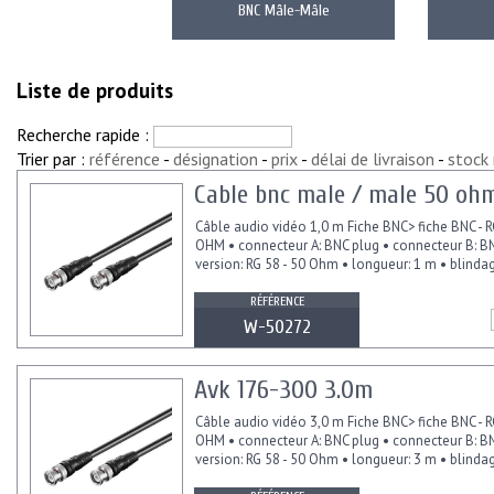
BNC Mâle-Mâle
Liste de produits
Recherche rapide :
Trier par :
référence
-
désignation
-
prix
-
délai de livraison
-
stock
Cable bnc male / male 50 oh
Câble audio vidéo 1,0 m Fiche BNC> fiche BNC - R
OHM • connecteur A: BNC plug • connecteur B: BN
version: RG 58 - 50 Ohm • longueur: 1 m • blinda
RÉFÉRENCE
W-50272
Avk 176-300 3.0m
Câble audio vidéo 3,0 m Fiche BNC> fiche BNC - R
OHM • connecteur A: BNC plug • connecteur B: BN
version: RG 58 - 50 Ohm • longueur: 3 m • blinda