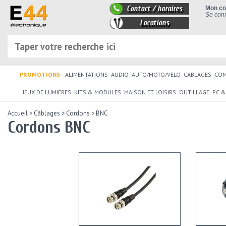
Contact / horaires
Mon c
Se conn
Locations
PROMOTIONS
ALIMENTATIONS
AUDIO
AUTO/MOTO/VELO
CABLAGES
CO
JEUX DE LUMIERES
KITS & MODULES
MAISON ET LOISIRS
OUTILLAGE
PC &
Accueil
>
Câblages
>
Cordons
>
BNC
Cordons BNC