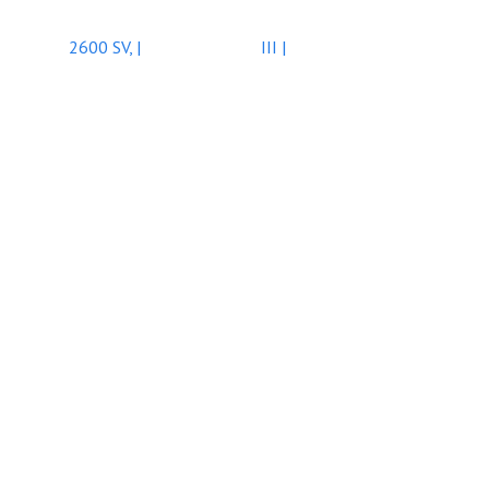
2600 SV, |
III |