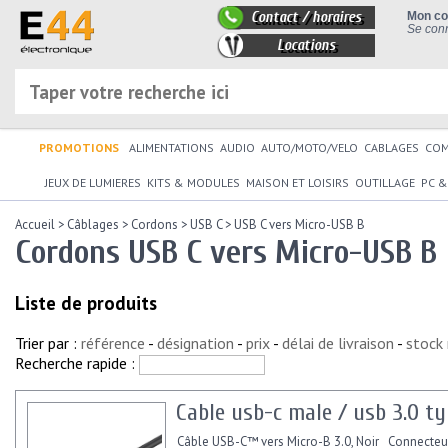
Contact / horaires
Mon c
Se conn
Locations
PROMOTIONS
ALIMENTATIONS
AUDIO
AUTO/MOTO/VELO
CABLAGES
CO
JEUX DE LUMIERES
KITS & MODULES
MAISON ET LOISIRS
OUTILLAGE
PC &
Accueil
>
Câblages
>
Cordons
>
USB C
>
USB C vers Micro-USB B
Cordons USB C vers Micro-USB B
Liste de produits
Trier par :
référence
-
désignation
-
prix
-
délai de livraison
-
stock
Recherche rapide :
Cable usb-c male / usb 3.0 t
Câble USB-C™ vers Micro-B 3.0, Noir Connecteu