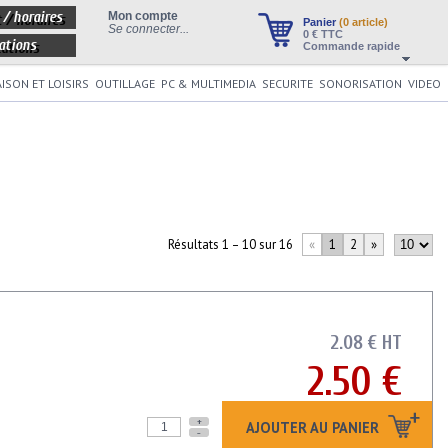
 / horaires
Mon compte
Panier
(0 article)
Se connecter...
0
€ TTC
ations
Commande rapide
ISON ET LOISIRS
OUTILLAGE
PC & MULTIMEDIA
SECURITE
SONORISATION
VIDEO
Résultats 1 – 10 sur 16
«
1
2
»
2.08 € HT
2.50 €
+
AJOUTER AU PANIER
-