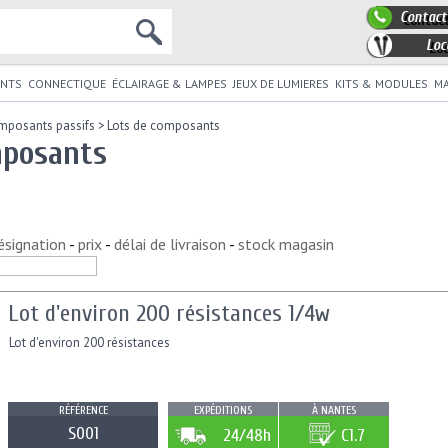
Contact
Loc
NTS
CONNECTIQUE
ÉCLAIRAGE & LAMPES
JEUX DE LUMIERES
KITS & MODULES
MA
mposants passifs
>
Lots de composants
mposants
ésignation
-
prix
-
délai de livraison
-
stock magasin
Lot d'environ 200 résistances 1/4w
Lot d'environ 200 résistances
RÉFÉRENCE
EXPÉDITIONS
À NANTES
S001
24/48h
C1.7