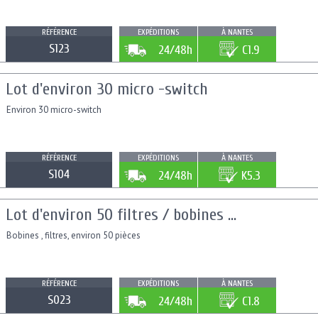
RÉFÉRENCE
EXPÉDITIONS
À NANTES
S123
24/48h
C1.9
Lot d'environ 30 micro -switch
Environ 30 micro-switch
RÉFÉRENCE
EXPÉDITIONS
À NANTES
S104
24/48h
K5.3
Lot d'environ 50 filtres / bobines ...
Bobines , filtres, environ 50 pièces
RÉFÉRENCE
EXPÉDITIONS
À NANTES
S023
24/48h
C1.8