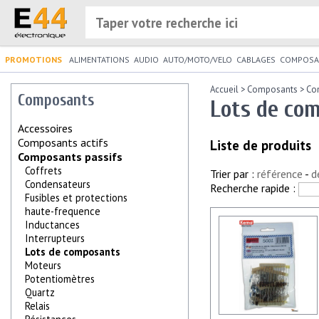
PROMOTIONS
ALIMENTATIONS
AUDIO
AUTO/MOTO/VELO
CABLAGES
COMPOSA
Accueil
>
Composants
>
Co
Composants
Lots de co
Accessoires
Composants actifs
Liste de produits
Composants passifs
Coffrets
Trier par :
référence
-
d
Condensateurs
Recherche rapide :
Fusibles et protections
haute-frequence
Inductances
Interrupteurs
Lots de composants
Moteurs
Potentiomètres
Quartz
Relais