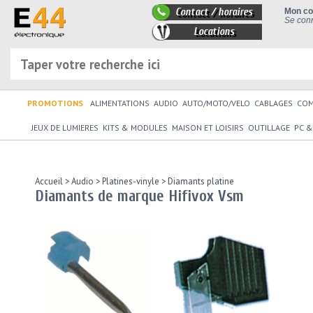
Contact / horaires
Mon c
Se conn
Locations
PROMOTIONS
ALIMENTATIONS
AUDIO
AUTO/MOTO/VELO
CABLAGES
CO
JEUX DE LUMIERES
KITS & MODULES
MAISON ET LOISIRS
OUTILLAGE
PC &
Accueil
>
Audio
>
Platines-vinyle
>
Diamants platine
Diamants de marque Hifivox Vsm