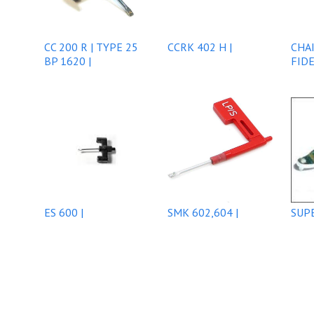
CC 200 R | TYPE 25
CCRK 402 H |
CHA
BP 1620 |
FIDE
ES 600 |
SMK 602,604 |
SUPE