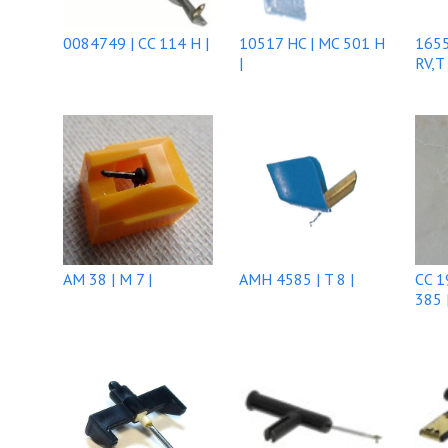
0084749 | CC 114 H |
10517 HC | MC 501 H
1655
|
RV,T 
AM 38 | M 7 |
AMH 4585 | T 8 |
CC 1
385 