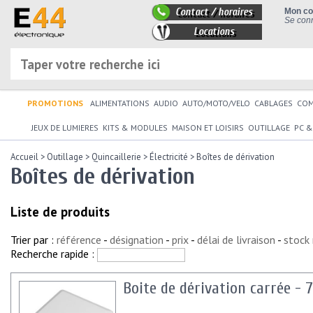
Contact / horaires
Mon c
Se conn
Locations
PROMOTIONS
ALIMENTATIONS
AUDIO
AUTO/MOTO/VELO
CABLAGES
CO
JEUX DE LUMIERES
KITS & MODULES
MAISON ET LOISIRS
OUTILLAGE
PC &
Accueil
>
Outillage
>
Quincaillerie
>
Électricité
>
Boîtes de dérivation
Boîtes de dérivation
Liste de produits
Trier par :
référence
-
désignation
-
prix
-
délai de livraison
-
stock
Recherche rapide :
Boite de dérivation carrée - 7