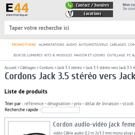
Contact / horaires
Mon c
Se conn
Locations
PROMOTIONS
ALIMENTATIONS
AUDIO
AUTO/MOTO/VELO
CABLAGES
CO
JEUX DE LUMIERES
KITS & MODULES
MAISON ET LOISIRS
OUTILLAGE
PC &
Accueil
>
Câblages
>
Cordons
>
Jack 3.5 stéréo
>
Jack 3.5 stéréo vers Jack 3.5
Cordons Jack 3.5 stéréo vers Jac
Liste de produits
Trier par :
référence
-
désignation
-
prix
-
délai de livraison
-
stock
Recherche rapide :
Cordon audio-vidéo jack fem
vidéo Câble audio 0,2 m 2x3.5 mm mono plug> j