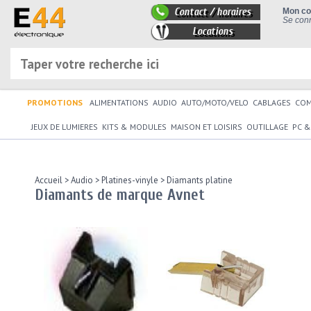
Contact / horaires
Mon c
Se conn
Locations
PROMOTIONS
ALIMENTATIONS
AUDIO
AUTO/MOTO/VELO
CABLAGES
CO
JEUX DE LUMIERES
KITS & MODULES
MAISON ET LOISIRS
OUTILLAGE
PC &
Accueil
>
Audio
>
Platines-vinyle
>
Diamants platine
Diamants de marque Avnet