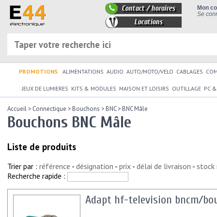
Contact / horaires
Mon c
Se conn
Locations
PROMOTIONS
ALIMENTATIONS
AUDIO
AUTO/MOTO/VELO
CABLAGES
CO
JEUX DE LUMIERES
KITS & MODULES
MAISON ET LOISIRS
OUTILLAGE
PC &
Accueil
>
Connectique
>
Bouchons
>
BNC
>
BNC Mâle
Bouchons BNC Mâle
Liste de produits
Trier par :
référence
-
désignation
-
prix
-
délai de livraison
-
stock
Recherche rapide :
Adapt hf-television bncm/b