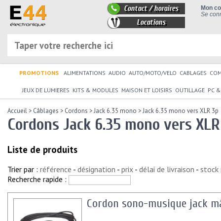
Contact / horaires
Mon c
Se conn
Locations
PROMOTIONS
ALIMENTATIONS
AUDIO
AUTO/MOTO/VELO
CABLAGES
CO
JEUX DE LUMIERES
KITS & MODULES
MAISON ET LOISIRS
OUTILLAGE
PC &
Accueil
>
Câblages
>
Cordons
>
Jack 6.35 mono
>
Jack 6.35 mono vers XLR 3p
Cordons Jack 6.35 mono vers XLR
Liste de produits
Trier par :
référence
-
désignation
-
prix
-
délai de livraison
-
stock
Recherche rapide :
Cordon sono-musique jack mâ