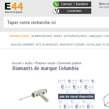
Contact / horaires
Mon c
Se conn
Locations
PROMOTIONS
ALIMENTATIONS
AUDIO
AUTO/MOTO/VELO
CABLAGES
CO
JEUX DE LUMIERES
KITS & MODULES
MAISON ET LOISIRS
OUTILLAGE
PC &
Accueil
>
Audio
>
Platines-vinyle
>
Diamants platine
Diamants de marque Columbia