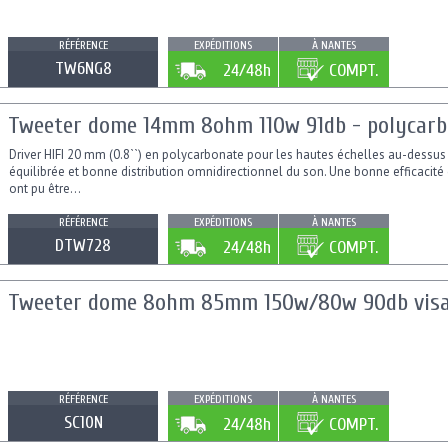
RÉFÉRENCE
EXPÉDITIONS
À NANTES
TW6NG8
24/48h
COMPT.
Tweeter dome 14mm 8ohm 110w 91db - polycar
Driver HIFI 20 mm (0.8``) en polycarbonate pour les hautes échelles au-dessu
équilibrée et bonne distribution omnidirectionnel du son. Une bonne efficacit
ont pu être...
RÉFÉRENCE
EXPÉDITIONS
À NANTES
DTW728
24/48h
COMPT.
Tweeter dome 8ohm 85mm 150w/80w 90db vis
RÉFÉRENCE
EXPÉDITIONS
À NANTES
SC10N
24/48h
COMPT.