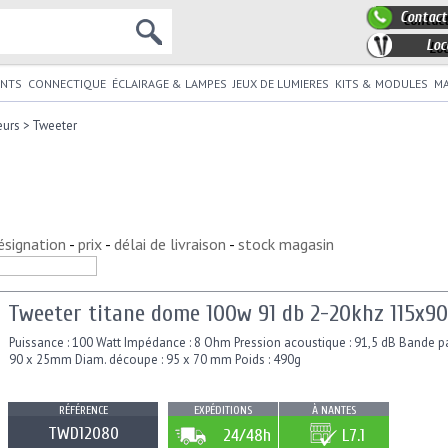
Contact
Loc
NTS
CONNECTIQUE
ÉCLAIRAGE & LAMPES
JEUX DE LUMIERES
KITS & MODULES
MA
eurs
>
Tweeter
ésignation
-
prix
-
délai de livraison
-
stock magasin
Tweeter titane dome 100w 91 db 2-20khz 115x
Puissance : 100 Watt Impédance : 8 Ohm Pression acoustique : 91,5 dB Bande pa
90 x 25mm Diam. découpe : 95 x 70 mm Poids : 490g
RÉFÉRENCE
EXPÉDITIONS
À NANTES
TWD12080
24/48h
L7.1