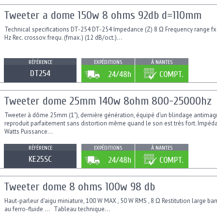
Tweeter a dome 150w 8 ohms 92db d=110mm
Technical specifications DT-254 DT-254 Impedance (Z) 8 Ω Frequency range fx
Hz Rec. crossov. frequ. (fmax.) (12 dB/oct.)...
RÉFÉRENCE
EXPÉDITIONS
À NANTES
DT254
24/48h
COMPT.
Tweeter dome 25mm 140w 8ohm 800-25000hz
Tweeter à dôme 25mm (1"), dernière génération, équipé d'un blindage antimagn
reproduit parfaitement sans distortion même quand le son est très fort. Imp
Watts Puissance...
RÉFÉRENCE
EXPÉDITIONS
À NANTES
KE25SC
24/48h
COMPT.
Tweeter dome 8 ohms 100w 98 db
Haut-parleur d'aigu miniature, 100 W MAX , 50 W RMS , 8 Ω Restitution large ba
au ferro-fluide ... Tableau technique...