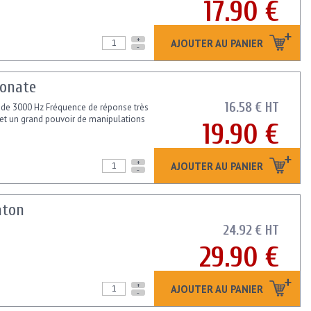
17.90 €
+
AJOUTER AU PANIER
-
bonate
16.58 € HT
s de 3000 Hz Fréquence de réponse très
é et un grand pouvoir de manipulations
19.90 €
+
AJOUTER AU PANIER
-
aton
24.92 € HT
29.90 €
+
AJOUTER AU PANIER
-