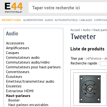
PROMOTIONS
ALIMENTATIONS
AUDIO
AUTO/MOTO/VELO
CABLAGES
COMPOSA
Accueil
>
Audio
>
Haut-parl
Audio
Tweeter
Accessoires
Amplificateurs
Liste de produits
Casques
Commutateurs audio
Trier par :
référence
-
d
Commutateurs audio/vidéo
Recherche rapide :
Commutateurs pour haut-parleurs
Convertisseurs
Écouteurs
Emetteur/transmetteur audio
Enceintes
Extracteur HDMI
Haut-parleurs
Boomer
Haut-parleurs encastrables