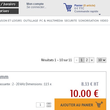
 / horaires
Mon compte
Panier
(0 article)
Se connecter...
0
€ TTC
ations
Commande rapide
ISON ET LOISIRS
OUTILLAGE
PC & MULTIMEDIA
SECURITE
SONORISATION
VIDEO
Résultats 1 – 10 sur 11
«
1
2
»
90mm
8.33 € HT
ssante : 2 - 20 kHz Dimensions : 115 x
10.00 €
+
AJOUTER AU PANIER
-