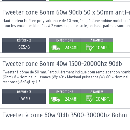
Tweeter cone 8ohm 60w 90db 50 x 50mm anti
Haut-parleur Hi-Fi en polycarbonate de 10 mm, équipé d’une bobine mobile refr
pour les enceintes blindées à 2 voies de petite taille, les haut-parleurs surround
RÉFÉRENCE
EXPÉDITIONS
À NANTES
SC5/8
24/48h
COMPT.
Tweeter cone 8ohm 40w 1500-20000hz 90db
Tweeter à dôme de 50 mm. Particulièrement indiqué pour remplacer bon nombr
(Ohm): 8 • Nominal puissance (W): 40* • Maximal puissance (W): 60* • Nominal 
response(-8dB)(Hz): 1.5...
RÉFÉRENCE
EXPÉDITIONS
À NANTES
TW70
24/48h
COMPT.
Tweeter à cone 60w 91db 3500-30000hz 8ohm