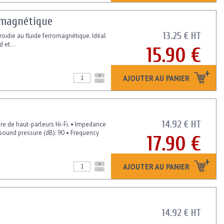
-magnétique
13.25 € HT
oidie au fluide ferromagnétique. Idéal
 et...
15.90 €
+
AJOUTER AU PANIER
-
14.92 € HT
e de haut-parleurs Hi-Fi. • Impedance
sound pressure (dB): 90 • Frequency
17.90 €
+
AJOUTER AU PANIER
-
14.92 € HT