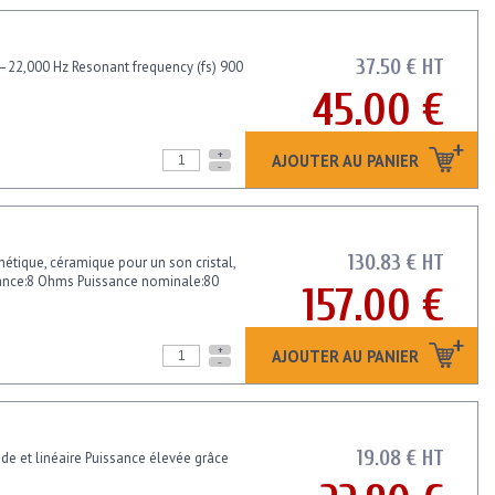
37.50 € HT
–22,000 Hz Resonant frequency (fs) 900
45.00 €
+
AJOUTER AU PANIER
-
130.83 € HT
étique, céramique pour un son cristal,
édance:8 Ohms Puissance nominale:80
157.00 €
+
AJOUTER AU PANIER
-
19.08 € HT
nde et linéaire Puissance élevée grâce