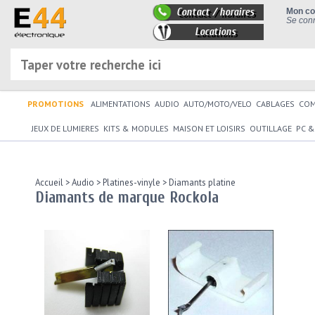
Contact / horaires
Mon c
Se conn
Locations
PROMOTIONS
ALIMENTATIONS
AUDIO
AUTO/MOTO/VELO
CABLAGES
CO
JEUX DE LUMIERES
KITS & MODULES
MAISON ET LOISIRS
OUTILLAGE
PC &
Accueil
>
Audio
>
Platines-vinyle
>
Diamants platine
Diamants de marque Rockola