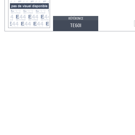
RÉFÉRENCE
TE60I