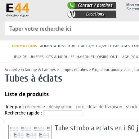
Contact / horaires
Mon c
Se conn
Locations
PROMOTIONS
ALIMENTATIONS
AUDIO
AUTO/MOTO/VELO
CABLAGES
CO
JEUX DE LUMIERES
KITS & MODULES
MAISON ET LOISIRS
OUTILLAGE
PC &
Accueil
>
Éclairage & Lampes
>
Lampes et tubes
>
Projecteur-audiovisuel-jeu
Tubes à éclats
Liste de produits
Trier par :
référence
-
désignation
-
prix
-
délai de livraison
-
stock
Recherche rapide :
Tube strobo a eclats en i 60