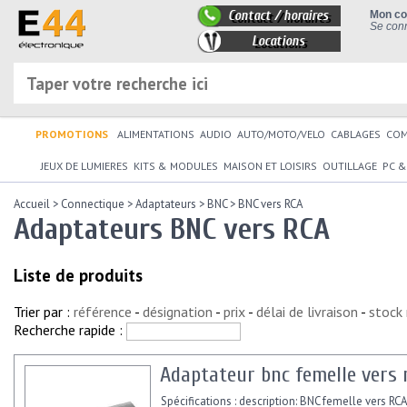
Contact / horaires
Mon c
Se conn
Locations
PROMOTIONS
ALIMENTATIONS
AUDIO
AUTO/MOTO/VELO
CABLAGES
CO
JEUX DE LUMIERES
KITS & MODULES
MAISON ET LOISIRS
OUTILLAGE
PC &
Accueil
>
Connectique
>
Adaptateurs
>
BNC
>
BNC vers RCA
Adaptateurs BNC vers RCA
Liste de produits
Trier par :
référence
-
désignation
-
prix
-
délai de livraison
-
stock
Recherche rapide :
Adaptateur bnc femelle vers 
Spécifications : description: BNC femelle vers RC