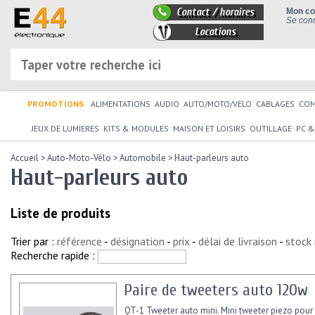
Contact / horaires
Mon c
Se conn
Locations
PROMOTIONS
ALIMENTATIONS
AUDIO
AUTO/MOTO/VELO
CABLAGES
CO
JEUX DE LUMIERES
KITS & MODULES
MAISON ET LOISIRS
OUTILLAGE
PC &
Accueil
>
Auto-Moto-Vélo
>
Automobile
>
Haut-parleurs auto
Haut-parleurs auto
Liste de produits
Trier par :
référence
-
désignation
-
prix
-
délai de livraison
-
stock
Recherche rapide :
Paire de tweeters auto 120w
QT-1 Tweeter auto mini. Mini tweeter piezo pour 