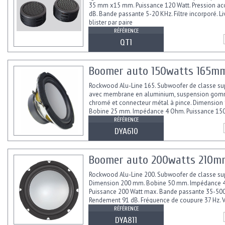
35 mm x15 mm. Puissance 120 Watt. Pression ac
dB. Bande passante 5-20 KHz. Filtre incorporé. Li
blister par paire
RÉFÉRENCE
QT1
Boomer auto 150watts 165m
Rockwood Alu-Line 165. Subwoofer de classe su
avec membrane en aluminium, suspension gomm
chromé et connecteur métal à pince. Dimension
Bobine 25 mm. Impédance 4 Ohm. Puissance 150
Bande passante 40-50000 Hz....
RÉFÉRENCE
DYA610
Boomer auto 200watts 210m
Rockwood Alu-Line 200. Subwoofer de classe sup
Dimension 200 mm. Bobine 50 mm. Impédance 
Puissance 200 Watt max. Bande passante 35-500
Rendement 91 dB. Fréquence de coupure 37 Hz. Va
0,43. Diam. d'encastrement 185 mm,...
RÉFÉRENCE
DYA811