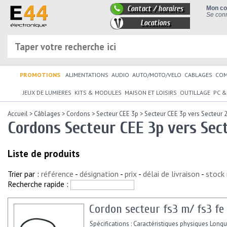
Contact / horaires
Mon c
Se conn
Locations
PROMOTIONS
ALIMENTATIONS
AUDIO
AUTO/MOTO/VELO
CABLAGES
CO
JEUX DE LUMIERES
KITS & MODULES
MAISON ET LOISIRS
OUTILLAGE
PC &
Accueil
>
Câblages
>
Cordons
>
Secteur CEE 3p
>
Secteur CEE 3p vers Secteur 
Cordons Secteur CEE 3p vers Sec
Liste de produits
Trier par :
référence
-
désignation
-
prix
-
délai de livraison
-
stock
Recherche rapide :
Cordon secteur fs3 m/ fs3 fe
Spécifications : Caractéristiques physiques Longu