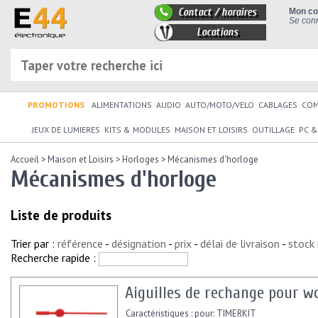
Contact / horaires
Mon c
Se conn
Locations
PROMOTIONS
ALIMENTATIONS
AUDIO
AUTO/MOTO/VELO
CABLAGES
CO
JEUX DE LUMIERES
KITS & MODULES
MAISON ET LOISIRS
OUTILLAGE
PC &
Accueil
>
Maison et Loisirs
>
Horloges
>
Mécanismes d'horloge
Mécanismes d'horloge
Liste de produits
Trier par :
référence
-
désignation
-
prix
-
délai de livraison
-
stock
Recherche rapide :
Aiguilles de rechange pour w
Caractéristiques : pour: TIMERKIT