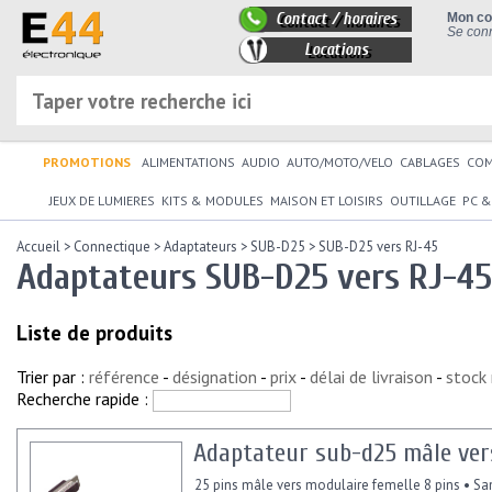
Contact / horaires
Mon c
Se conn
Locations
PROMOTIONS
ALIMENTATIONS
AUDIO
AUTO/MOTO/VELO
CABLAGES
CO
JEUX DE LUMIERES
KITS & MODULES
MAISON ET LOISIRS
OUTILLAGE
PC &
Accueil
>
Connectique
>
Adaptateurs
>
SUB-D25
>
SUB-D25 vers RJ-45
Adaptateurs SUB-D25 vers RJ-45
Liste de produits
Trier par :
référence
-
désignation
-
prix
-
délai de livraison
-
stock
Recherche rapide :
Adaptateur sub-d25 mâle vers
25 pins mâle vers modulaire femelle 8 pins • San