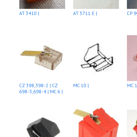
AT 3410 |
AT 3711 E |
CP 9
CZ 398,398-2 | CZ
MC 10 |
MC 1
698-3,698-4 | MC 6 |