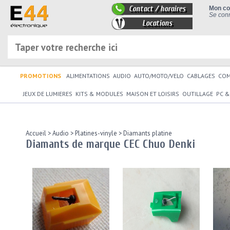
Contact / horaires
Mon c
Se conn
Locations
PROMOTIONS
ALIMENTATIONS
AUDIO
AUTO/MOTO/VELO
CABLAGES
CO
JEUX DE LUMIERES
KITS & MODULES
MAISON ET LOISIRS
OUTILLAGE
PC &
Accueil
>
Audio
>
Platines-vinyle
>
Diamants platine
Diamants de marque CEC Chuo Denki