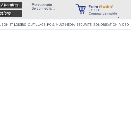
 / horaires
Mon compte
Panier
(0 article)
Se connecter...
0
€ TTC
ations
Commande rapide
ISON ET LOISIRS
OUTILLAGE
PC & MULTIMEDIA
SECURITE
SONORISATION
VIDEO