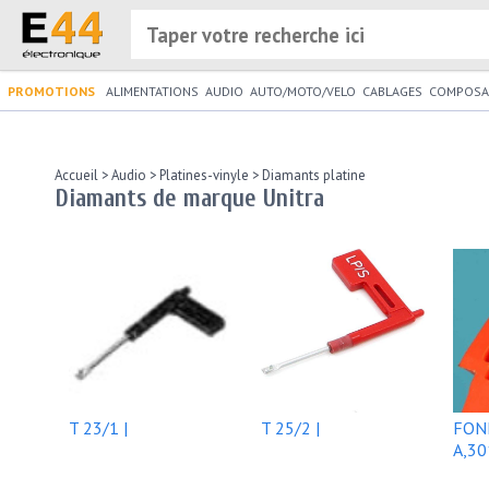
PROMOTIONS
ALIMENTATIONS
AUDIO
AUTO/MOTO/VELO
CABLAGES
COMPOSA
Accueil
>
Audio
>
Platines-vinyle
>
Diamants platine
Diamants de marque Unitra
T 23/1 |
T 25/2 |
FONI
A,30