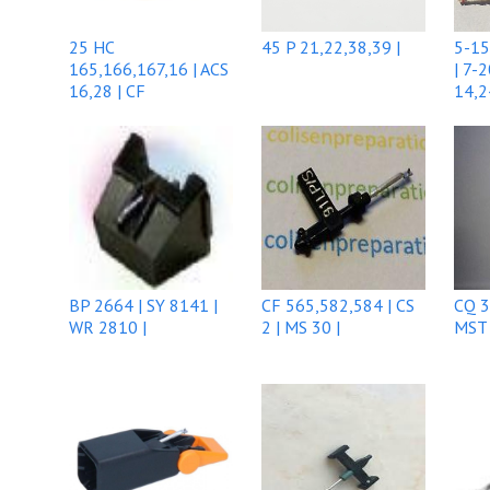
25 HC
45 P 21,22,38,39 |
5-15
165,166,167,16 | ACS
| 7-
16,28 | CF
14,2
165,166,167,168 |
BP 2664 | SY 8141 |
CF 565,582,584 | CS
CQ 3
WR 2810 |
2 | MS 30 |
MST 