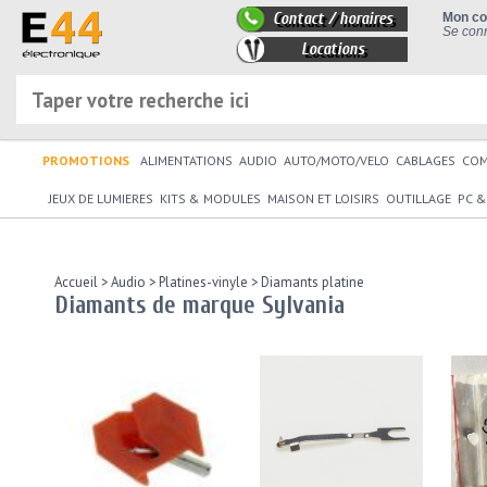
Contact / horaires
Mon c
Se conn
Locations
PROMOTIONS
ALIMENTATIONS
AUDIO
AUTO/MOTO/VELO
CABLAGES
CO
JEUX DE LUMIERES
KITS & MODULES
MAISON ET LOISIRS
OUTILLAGE
PC &
Accueil
>
Audio
>
Platines-vinyle
>
Diamants platine
Diamants de marque Sylvania