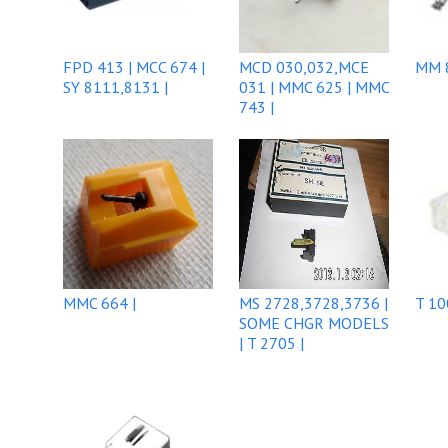
FPD 413 | MCC 674 |
MCD 030,032,MCE
MM 8
SY 8111,8131 |
031 | MMC 625 | MMC
743 |
MMC 664 |
MS 2728,3728,3736 |
T 10
SOME CHGR MODELS
| T 2705 |