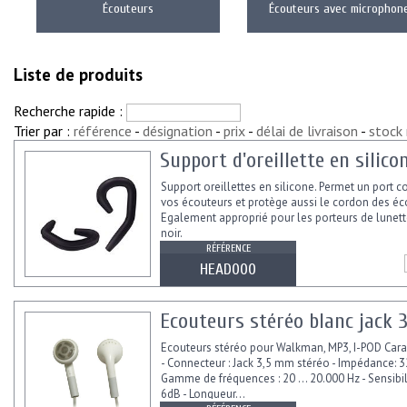
Écouteurs
Écouteurs avec microphon
Liste de produits
Recherche rapide :
Trier par :
référence
-
désignation
-
prix
-
délai de livraison
-
stock
Support d'oreillette en silico
Support oreillettes en silicone. Permet un port c
vos écouteurs et protège aussi le cordon des éc
Egalement approprié pour les porteurs de lunett
noir.
RÉFÉRENCE
HEAD000
Ecouteurs stéréo blanc jack 
Ecouteurs stéréo pour Walkman, MP3, I-POD Carac
- Connecteur : Jack 3,5 mm stéréo - Impédance: 
Gamme de fréquences : 20 ... 20.000 Hz - Sensibil
6dB - Longueur...