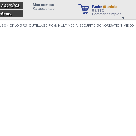
 / horaires
Mon compte
Panier
(0 article)
Se connecter...
0
€ TTC
ations
Commande rapide
ISON ET LOISIRS
OUTILLAGE
PC & MULTIMEDIA
SECURITE
SONORISATION
VIDEO