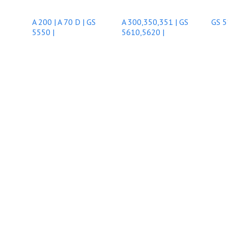
A 200 | A 70 D | GS
A 300,350,351 | GS
GS 5
5550 |
5610,5620 |