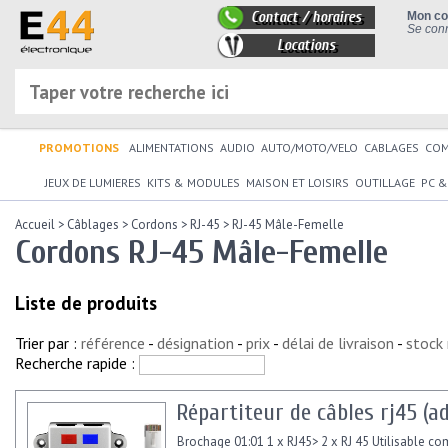
Contact / horaires
Mon c
Se conn
Locations
PROMOTIONS
ALIMENTATIONS
AUDIO
AUTO/MOTO/VELO
CABLAGES
CO
JEUX DE LUMIERES
KITS & MODULES
MAISON ET LOISIRS
OUTILLAGE
PC &
Accueil
>
Câblages
>
Cordons
>
RJ-45
>
RJ-45 Mâle-Femelle
Cordons RJ-45 Mâle-Femelle
Liste de produits
Trier par :
référence
-
désignation
-
prix
-
délai de livraison
-
stock
Recherche rapide :
Répartiteur de câbles rj45 (a
Brochage 01:01 1 x RJ45> 2 x RJ 45 Utilisable c