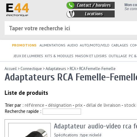
Contact / horaires
Mon c
Se conn
Locations
PROMOTIONS
ALIMENTATIONS
AUDIO
AUTO/MOTO/VELO
CABLAGES
CO
JEUX DE LUMIERES
KITS & MODULES
MAISON ET LOISIRS
OUTILLAGE
PC &
Accueil
>
Connectique
>
Adaptateurs
>
RCA
>
RCA Femelle-Femelle
Adaptateurs RCA Femelle-Femell
Liste de produits
Trier par :
référence
-
désignation
-
prix
-
délai de livraison
-
stock
Recherche rapide :
Adaptateur audio-video rca fe
Spécifications : type: nickelé