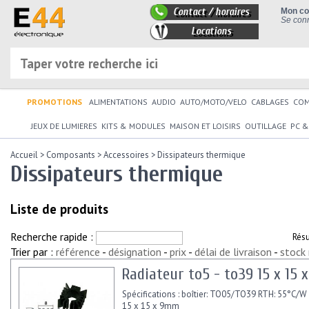
Contact / horaires
Mon c
Se conn
Locations
PROMOTIONS
ALIMENTATIONS
AUDIO
AUTO/MOTO/VELO
CABLAGES
CO
JEUX DE LUMIERES
KITS & MODULES
MAISON ET LOISIRS
OUTILLAGE
PC &
Accueil
>
Composants
>
Accessoires
>
Dissipateurs thermique
Dissipateurs thermique
Liste de produits
Recherche rapide :
Résu
Trier par :
référence
-
désignation
-
prix
-
délai de livraison
-
stock
Radiateur to5 - to39 15 x 15
Spécifications : boîtier: TO05/TO39 RTH: 55°C/W
15 x 15 x 9mm