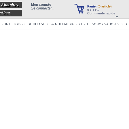
 / horaires
Mon compte
Panier
(0 article)
Se connecter...
0
€ TTC
ations
Commande rapide
ISON ET LOISIRS
OUTILLAGE
PC & MULTIMEDIA
SECURITE
SONORISATION
VIDEO