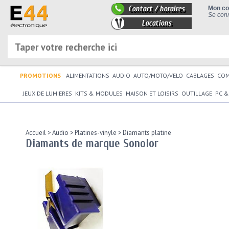
Contact / horaires
Mon c
Se conn
Locations
PROMOTIONS
ALIMENTATIONS
AUDIO
AUTO/MOTO/VELO
CABLAGES
CO
JEUX DE LUMIERES
KITS & MODULES
MAISON ET LOISIRS
OUTILLAGE
PC &
Accueil
>
Audio
>
Platines-vinyle
>
Diamants platine
Diamants de marque Sonolor