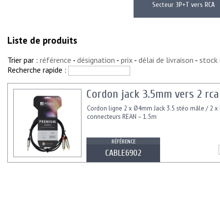
Secteur 3P+T vers RCA
Liste de produits
Trier par :
référence
-
désignation
-
prix
-
délai de livraison
-
stock
Recherche rapide :
Cordon jack 3.5mm vers 2 rca
Cordon ligne 2 x Ø4mm Jack 3.5 stéo mâle / 2 x
connecteurs REAN – 1.5m
RÉFÉRENCE
CABLE6902