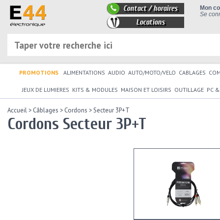
Contact / horaires
Mon c
Se conn
Locations
PROMOTIONS
ALIMENTATIONS
AUDIO
AUTO/MOTO/VELO
CABLAGES
CO
JEUX DE LUMIERES
KITS & MODULES
MAISON ET LOISIRS
OUTILLAGE
PC &
Accueil
>
Câblages
>
Cordons
>
Secteur 3P+T
Cordons Secteur 3P+T