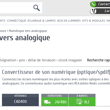
Contact
Loc
NTS
CONNECTIQUE
ÉCLAIRAGE & LAMPES
JEUX DE LUMIERES
KITS & MODULES
MA
seurs
>
Numérique vers analogique
vers analogique
ésignation
-
prix
-
délai de livraison
-
stock magasin
Recherche rap
Convertisseur de son numérique (optique/spdif)
Connectez les écrans numériques les plus récents avec sorties optiques à des
analogiques. Ce convertisseur audio numérique vers RCA stéréo Nedis convertit 
RÉFÉRENCE
EXPÉDITIONS
À NANTES
CAD400
24/48h
I6.1