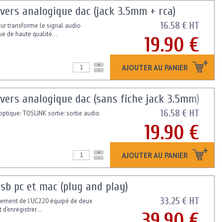
vers analogique dac (jack 3.5mm + rca)
16.58 € HT
ur transforme le signal audio
e de haute qualité...
19.90 €
+
AJOUTER AU PANIER
-
vers analogique dac (sans fiche jack 3.5mm)
16.58 € HT
optique: TOSLINK sortie: sortie audio
19.90 €
+
AJOUTER AU PANIER
-
usb pc et mac (plug and play)
33.25 € HT
cement de l’UC220 équipé de deux
d’enregistrer...
39.90 €