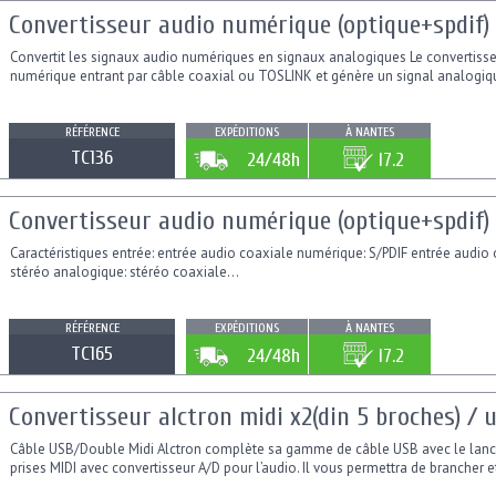
Convertisseur audio numérique (optique+spdif) 
Convertit les signaux audio numériques en signaux analogiques Le convertisse
numérique entrant par câble coaxial ou TOSLINK et génère un signal analogiqu
RÉFÉRENCE
EXPÉDITIONS
À NANTES
TC136
24/48h
I7.2
Convertisseur audio numérique (optique+spdif) 
Caractéristiques entrée: entrée audio coaxiale numérique: S/PDIF entrée audio 
stéréo analogique: stéréo coaxiale...
RÉFÉRENCE
EXPÉDITIONS
À NANTES
TC165
24/48h
I7.2
Convertisseur alctron midi x2(din 5 broches) / 
Câble USB/Double Midi Alctron complète sa gamme de câble USB avec le lan
prises MIDI avec convertisseur A/D pour l’audio. Il vous permettra de brancher et 