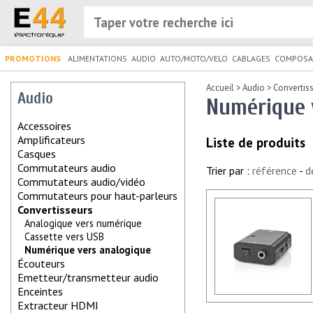
PROMOTIONS
ALIMENTATIONS
AUDIO
AUTO/MOTO/VELO
CABLAGES
COMPOSA
Accueil
>
Audio
>
Convertis
Audio
Numérique 
Accessoires
Amplificateurs
Liste de produits
Casques
Commutateurs audio
Trier par :
référence
-
d
Commutateurs audio/vidéo
Commutateurs pour haut-parleurs
Convertisseurs
Analogique vers numérique
Cassette vers USB
Numérique vers analogique
Écouteurs
Emetteur/transmetteur audio
Enceintes
Extracteur HDMI